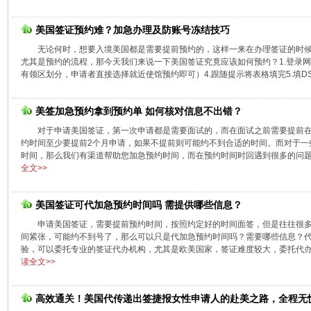
美国签证预约难？加急办理及防账号冻结技巧
无论何时，想要入境美国都是需要提前预约的，这样一来在办理签证的时
尤其是预约的流程，那今天我们来说一下美国签证究竟应该如何预约？1.登录网上
有领区划分，申请者直接选择就近使馆预约即可）4.跟随提示将表格填完5.填DS16
美签加急预约拿到预约单 如何核对信息不出错？
对于申请美国签证，第一次申请都是需要面试的，而在面试之前需要提前
约时间至少要提前2个月申请，如果不提前则可能约不到合适的时间。而对于一
时间，那么我们有渠道帮助您加急预约时间，而在预约时间时回遇到很多的问题，
全文>>
美国签证可代加急预约时间吗 需提供哪些信息？
申请美国签证，需要提前预约时间，按照约定好的时间面签，但是往往很
间紧张，可能约不到号了，那么可以只是代加急预约时间吗？需要哪些信息？
验，可以委托专业的签证代办机构，尤其是欧美国家，签证难度较大，委托代办不
读全文>>
高效通关！美国代传递出签捷报女性申请人的赴美之路，全程无