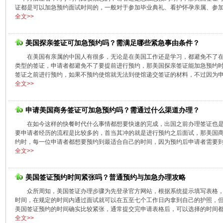
证都是可以加急预约面试时间的，一般对于参加毕业典礼、看护怀孕亲属、参加学
全文>>
美国探亲签证可加急预约吗？需满足哪些紧急事由条件？
在美国有亲属的中国人有很多，无论是在美国工作还是学习，都避免不了
类型的签证，申请者都避免不了要提前进行预约，那美国探亲签证能加急预约
签证之前进行预约，如果不预约使馆就无法到使馆递交签证的材料，不过因为申请
全文>>
申请美国商务签证可加急预约吗？需通过什么渠道办理？
在如今这样的快餐时代什么事情都想要快速的完成，出国之前办理签证也
要申请者经历的流程是比较多的，首当其冲的就是进行预约之后面试，那美国
约时，每一位申请者都想要预约到最适合自己的时间，因为预约后申请者需要到使
全文>>
美国签证预约时间紧张吗？普通预约与加急办理攻略
众所周知，美国签证办理步骤为先登录官方网站，根据系统提示填写表格
时间，在规定的时间内通过面试就可以在五至七个工作日内拿到自己的护照，
美国签证预约的时间确实比较紧张，通常提交完申请表格后，可以选择的时间都在
全文>>