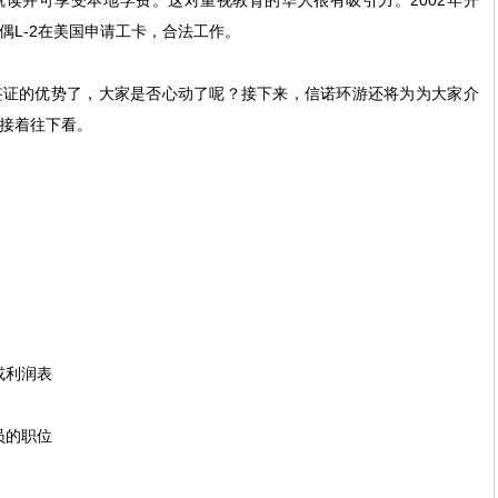
就读并可享受本地学费。这对重视教育的华人很有吸引力。
2002
年开
偶
L-2
在美国申请工卡，合法工作。
签证的优势了，大家是否心动了呢？接下来，信诺环游还将为为大家介
接着往下看。
或利润表
员的职位