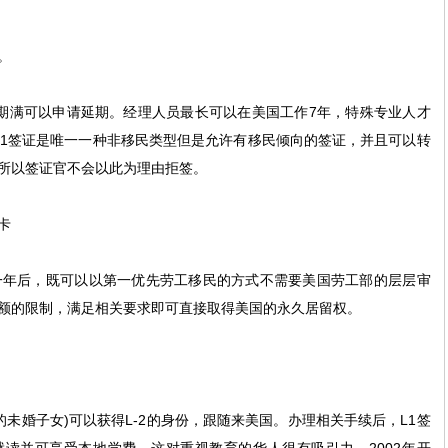
。
期满可以申请延期。经理人员最长可以在美国工作
7
年，特殊专业人才
1
签证是唯一一种非移民类型但是允许有移民倾向的签证，并且可以转
所以签证官不会以此为理由拒签。
卡
一年后，既可以以第一优先劳工移民的方式不需要美国劳工部的层层审
额的限制，满足相关要求即可直接取得美国的永久居留权。
的未婚子女
)
可以获得
L-2
的身份，跟随来美国。办理相关手续后，
L1
签