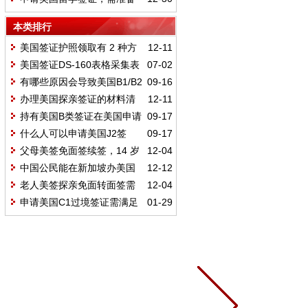
哪些必备材料与辅助材料？
本类排行
美国签证护照领取有 2 种方
12-11
式？代领需授权书和哪些材料？
美国签证DS-160表格采集表
07-02
有哪些原因会导致美国B1/B2
09-16
签证拒签？敏感专业也对美签有影
办理美国探亲签证的材料清
12-11
响吗
单？资金证明要准备哪些？
持有美国B类签证在美国申请
09-17
申根签证
什么人可以申请美国J2签
09-17
证？申请美国J2签证需要准备什么
父母美签免面签续签，14 岁
12-04
材料？
以下娃首签一起还是分开？
中国公民能在新加坡办美国
12-12
签证吗？所需材料全梳理
老人美签探亲免面转面签需
12-04
带啥材料？注意事项有哪些？
申请美国C1过境签证需满足
01-29
哪些条件？需准备哪些材料？