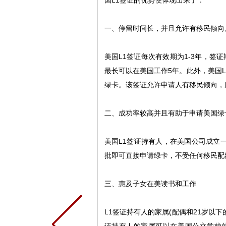
国
L1
签证的优势便体现出来了：
一、停留时间长，并且允许有移民倾向
美国
L1
签证每次有效期为
1-3
年，签证
最长可以在美国工作
5
年。此外，美国
L
绿卡。该签证允许申请人有移民倾向，
二、成功率较高并且有助于申请美国绿
美国
L1
签证持有人，在美国公司成立
批即可直接申请绿卡，不受任何移民配
三、惠及子女在美读书和工作
L1
签证持有人的家属
(
配偶和
21
岁以下