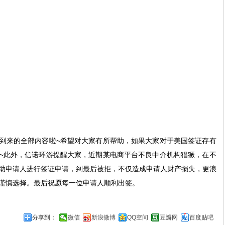
到来的全部内容啦
~
希望对大家有所帮助，如果大家对于美国签证存有
~
此外，信诺环游提醒大家，近期某电商平台不良中介机构猖獗，在不
助申请人进行签证申请，到最后被拒，不仅造成申请人财产损失，更浪
谨慎选择。最后祝愿每一位申请人顺利出签。
分享到：
微信
新浪微博
QQ空间
豆瓣网
百度贴吧