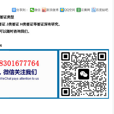
分享到：
微信
新浪微博
QQ空间
豆瓣网
百度贴吧
签证类型
类签证 J类签证 H类签证等签证深有研究。
可以随时咨询我们。
4